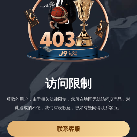
访问限制
尊敬的用户，由于相关法律限制，您所在地区无法访问J9产品，对
此造成的不便，我们深表歉意，您如有疑问请联系客服。
联系客服