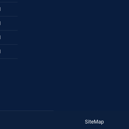
M
M
M
M
SiteMap