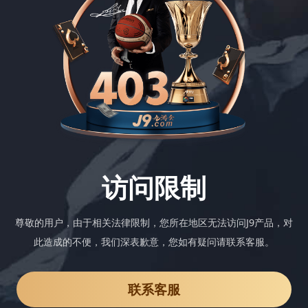
访问限制
尊敬的用户，由于相关法律限制，您所在地区无法访问J9产品，对
此造成的不便，我们深表歉意，您如有疑问请联系客服。
联系客服