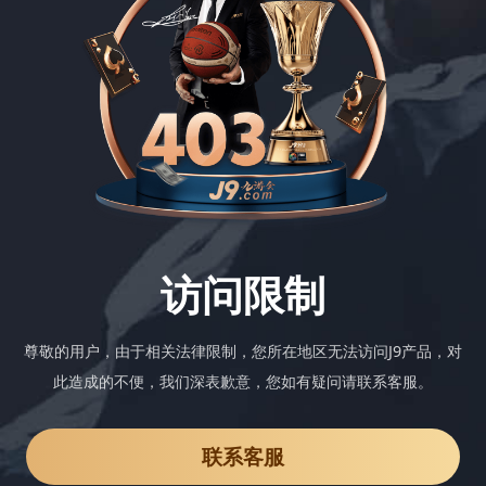
访问限制
尊敬的用户，由于相关法律限制，您所在地区无法访问J9产品，对
此造成的不便，我们深表歉意，您如有疑问请联系客服。
联系客服